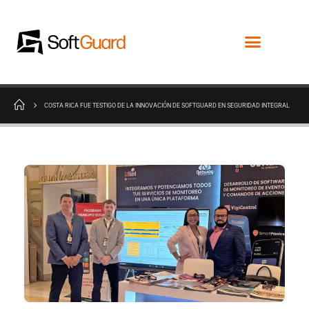
COSTA RICA FUE TESTIGO DE LA INNOVACIÓN DE SOFTGUARD EN SEGURIDAD INTEGRAL