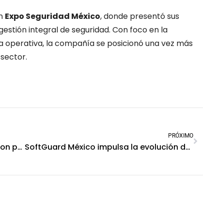
en
Expo Seguridad México
, donde presentó sus
gestión integral de seguridad. Con foco en la
ncia operativa, la compañía se posicionó una vez más
 sector.
PRÓXIMO
SoftGuard y su visión disruptiva dijeron presente en el Encuentro Tecnológico ALAS en El Salvador
SoftGuard México impulsa la evolución de la seguridad con su Certificación para Administradores