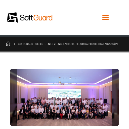
SOFTGUARD PRESENTE EN EL VI ENCUENTRO DE SEGURIDAD HOTELERA EN CANCÚN