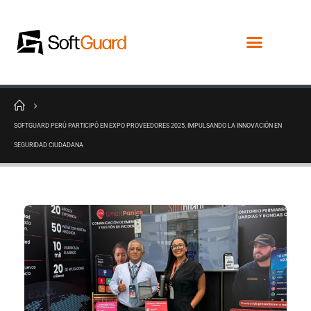
SOFTGUARD PERÚ PARTICIPÓ EN EXPO PROVEEDORES 2025, IMPULSANDO LA INNOVACIÓN EN
SEGURIDAD CIUDADANA