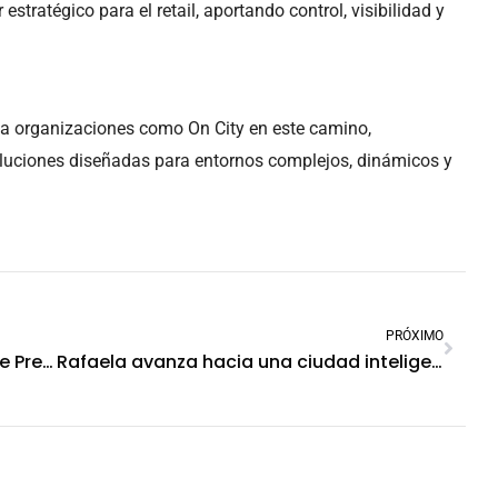
estratégico para el retail, aportando control, visibilidad y
a organizaciones como On City en este camino,
luciones diseñadas para entornos complejos, dinámicos y
PRÓXIMO
SoftGuard acompaña al Municipio de Presidente Perón en la capacitación de su app de seguridad ciudadana
Rafaela avanza hacia una ciudad inteligente y segura con la solución CitySafe de SoftGuard