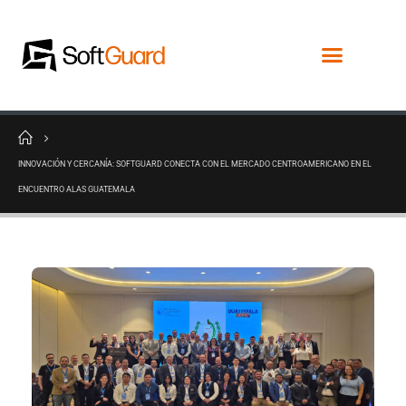
INNOVACIÓN Y CERCANÍA: SOFTGUARD CONECTA CON EL MERCADO CENTROAMERICANO EN EL
ENCUENTRO ALAS GUATEMALA