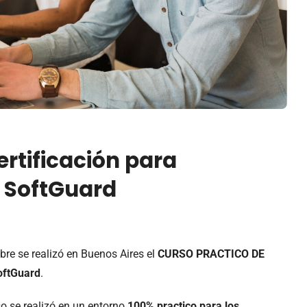
ertificación para
 SoftGuard
bre se realizó en Buenos Aires el
CURSO PRACTICO DE
oftGuard
.
so se realizó en un entorno
100% practico para los