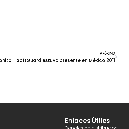
PRÓXIMO
Realizamos la jornada anual para monitoreo de alarmas en Buenos Aires
SoftGuard estuvo presente en México 2011
Enlaces Útiles
Canales de distribución