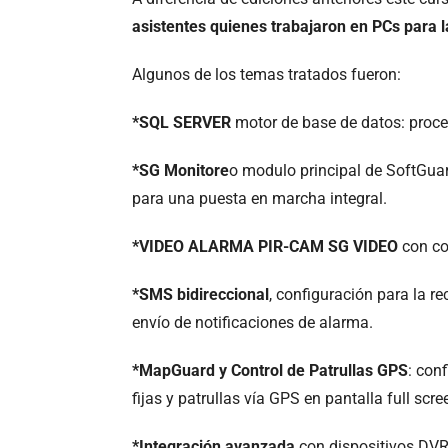
asistentes quienes trabajaron en PCs para la
Algunos de los temas tratados fueron:
*
SQL SERVER
motor de base de datos: proce
*SG Monitore
o modulo principal de SoftGuar
para una puesta en marcha integral.
*VIDEO ALARMA PIR-CAM SG VIDEO
con co
*SMS bidireccional
, configuración para la r
envío de notificaciones de alarma.
*MapGuard y Control de Patrullas GPS
: con
fijas y patrullas vía GPS en pantalla full scre
*Integración avanzada
con dispositivos DVR 