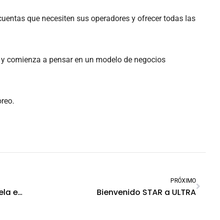
cuentas que necesiten sus operadores y ofrecer todas las
e y comienza a pensar en un modelo de negocios
oreo.
PRÓXIMO
Lanzamiento oficial de la APP Centinela en conjunto con Protecta Argentina
Bienvenido STAR a ULTRA