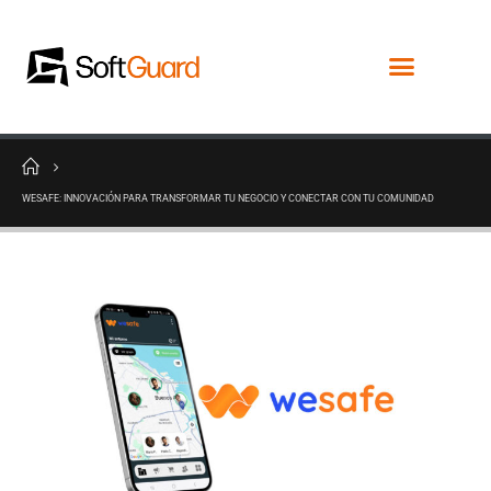
WESAFE: INNOVACIÓN PARA TRANSFORMAR TU NEGOCIO Y CONECTAR CON TU COMUNIDAD