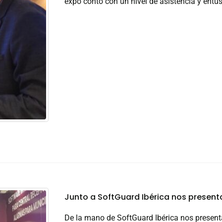
expo contó con un nivel de asistencia y entu
Junto a SoftGuard Ibérica nos presenta
De la mano de SoftGuard Ibérica nos presenta