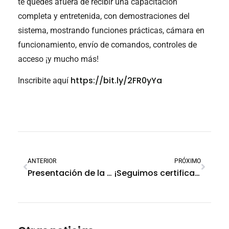
te quedes afuera de recibir una capacitación
completa y entretenida, con demostraciones del
sistema, mostrando funciones prácticas, cámara en
funcionamiento, envío de comandos, controles de
acceso ¡y mucho más!
https://bit.ly/2FR0yYa
Inscribite aquí
ANTERIOR
PRÓXIMO
Presentación de la App SmartPanics en Municipio de Perico, Argentina
¡Seguimos certificando usuarios de la plataforma SoftGuard!