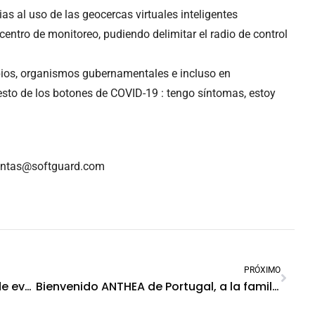
as al uso de las geocercas virtuales inteligentes
centro de monitoreo, pudiendo delimitar el radio de control
pios, organismos gubernamentales e incluso en
sto de los botones de COVID-19 : tengo síntomas, estoy
ventas@softguard.com
PRÓXIMO
Novedad tecnológica: Notificación de eventos vía WhatsApp
Bienvenido ANTHEA de Portugal, a la familia de nuevos prestadores SoftGuard