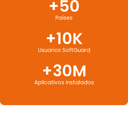
+
50
Países
+
10
K
Usuarios SoftGuard
+
30
M
Aplicativos instalados