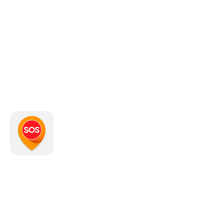
¿Qué es SmartPanics?
SmartPanics
es una aplicación móvil