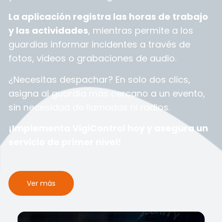
La aplicación registra las horas de trabajo
y las actividades
, mientras permite a los
guardias informar incidentes a través de
fotos, videos o grabaciones de audio.
¿Necesitas despachar? En solo dos clics,
asigna al guardia más cercano a un evento,
sin necesidad de llamadas ni radios.
¡Implementa VigiControl hoy y asegura un
servicio de primer nivel!
Ver más