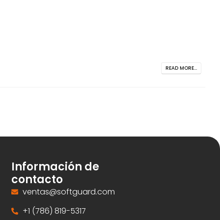
READ MORE...
Información de
contacto
ventas@softguard.com
+1 (786) 819-5317