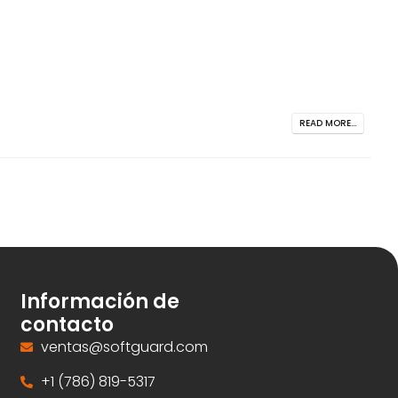
READ MORE...
Información de
contacto
ventas@softguard.com
+1 (786) 819-5317