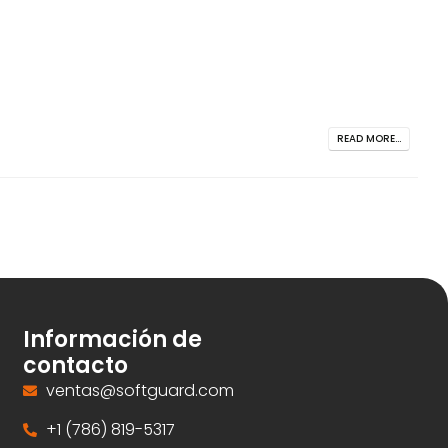
READ MORE...
Información de
contacto
ventas@softguard.com
+1 (786) 819-5317