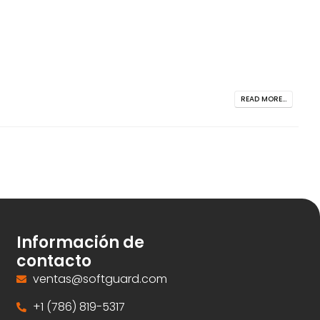
READ MORE...
Información de
contacto
ventas@softguard.com
+1 (786) 819-5317