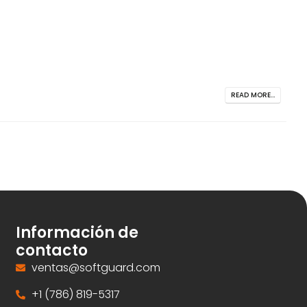
READ MORE...
Información de
contacto
ventas@softguard.com
+1 (786) 819-5317