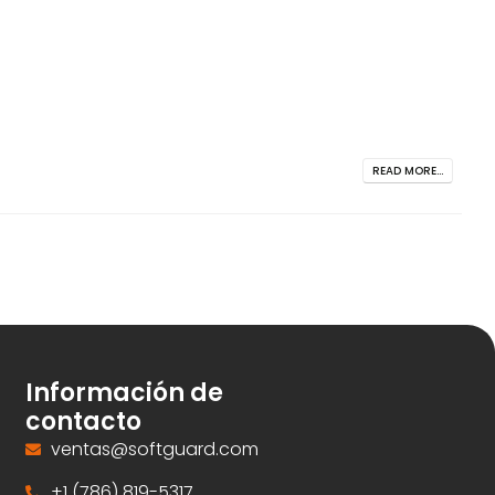
READ MORE...
Información de
contacto
ventas@softguard.com
+1 (786) 819-5317