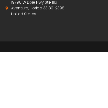
19790 W Dixie Hwy Ste 1116
Aventura, Florida 33180-2398
United States