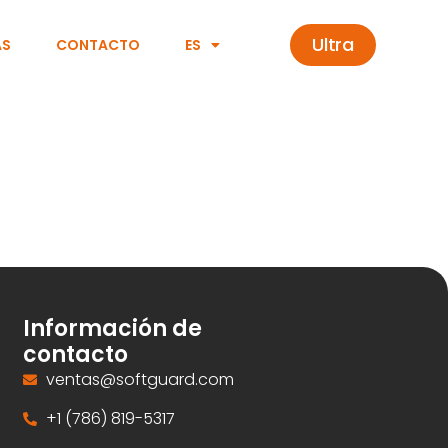
Ultra
AS
CONTACTO
ES
Información de
contacto
ventas@softguard.com
+1 (786) 819-5317