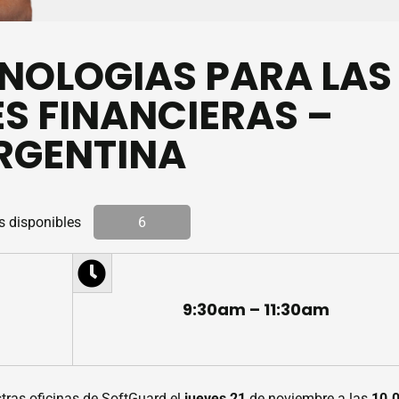
NOLOGIAS PARA LAS
S FINANCIERAS –
RGENTINA
s disponibles
6
9:30am – 11:30am
tras oficinas de SoftGuard el
jueves 21
de noviembre a las
10.