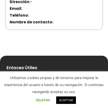
Dirección:
-
Email:
Teléfono:
Nombre de contacto:
Enlaces Útiles
Canales de distribución
Utilizamos cookies propias y de terceros para mejorar la
Nosotros
experiencia del usuario a través de su navegación. Si continúas
Club de beneficios
navegando aceptas su uso.
Campañas de redes
Ajustes
ACEPTAR
Acceso a web Ultra
Sumate a nuestro equipo