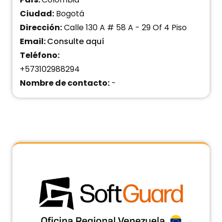
Ciudad:
Bogotá
SOFTGUARD PANAMÁ
Dirección:
Calle 130 A # 58 A - 29 Of 4 Piso
Oficinas ·
Calle 58 con calle 50 Ph Office One, piso 8
Oficina 804, Panamá
Email:
Consulte aquí
+50764807488
Teléfono:
+573102988294
Nombre de contacto:
-