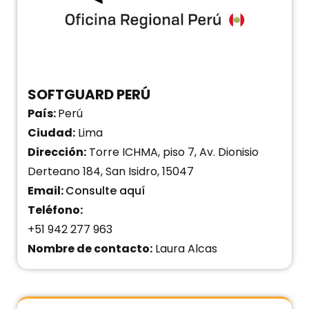
SOFTGUARD PERÚ
Oficinas ·
Torre ICHMA, piso 7, Av. Dionisio Derteano
184, San Isidro, 15047,
+51 942 277 963
SOFTGUARD PERÚ
SOFTGUARD BRASIL
País:
Perú
Oficinas ·
R. Treze de Maio, 363 - Bela Vista, São
Paulo - SP, 01327-000, Brasil
Ciudad:
Lima
+55 11 98126-2408
Dirección:
Torre ICHMA, piso 7, Av. Dionisio
Derteano 184, San Isidro, 15047
SOFTGUARD VENEZUELA
Email:
Consulte aquí
Oficinas ·
La Urbina, calle 9 entre calle 6, Edif.
JAYMAR., Caracas 1073
Teléfono:
+58 414-2770477
+51 942 277 963
Nombre de contacto:
Laura Alcas
SOFTGUARD CHILE
Oficinas ·
Av. José Domingo Cañas 1025
+56932568689