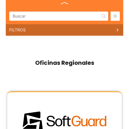
FILTROS
SOFTGUARD ARGENTINA
Oficinas ·
WTC II, Camila O'Gorman 412 OF. 803,
C1107 CABA
+541141363000
Oficinas Regionales
SOFTGUARD TECH GLOBAL, SL
Oficinas ·
C. Trópico, 6,A , 28850 Torrejón de Ardoz,
Madrid
+34612407769
SOFTGUARD COLOMBIA
Oficinas ·
Calle 130 A # 58 A - 29 Of 4 Piso -
Colombia
+573102988294