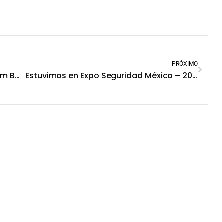
PRÓXIMO
SG IBERICA presente en Security Forum Barcelona 2013
Estuvimos en Expo Seguridad México – 2013