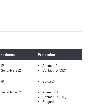
onexiones
Protocolos
IP
AdemcoIP
Serial RS-232
Contact ID (CID)
IP
Surgard
Serial RS-232
Ademco685
Contact ID (CID)
Surgard