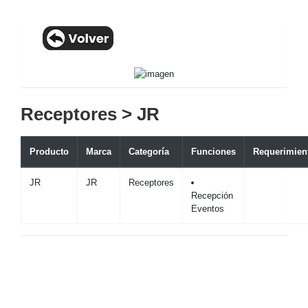
Receptores > JR
Producto
Marca
Categoría
Funciones
Requerimien
JR
JR
Receptores
Recepción
Eventos