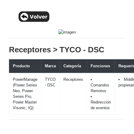
Receptores > TYCO - DSC
Producto
Marca
Categoría
Funciones
Requeri
PowerManage
TYCO
Receptores
Middl
(Power Series
- DSC
Comandos
propietar
Neo, Power
Remotos
Series Pro,
Power Master
Redirección
Visonic, IQ)
de eventos